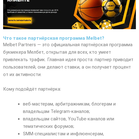
Что такое партнёрская программа Melbet?
Melbet Partners — это официальная партнёрская программа
букмекера Мелбет, открытая для всех, кто умеет
привлекать трафик. Главная идея проста: партнер приводит
пользователей, они делают ставки, а он получает процент
от их активности.
Кому подойдёт партнёрка:
веб-мастерам, арбитражникам, блогерам и
владельцам Telegram-каналов;
владельцам сайтов, YouTube-каналов или
тематических форумов;
SMM-специалистам и инфлюенсерам,